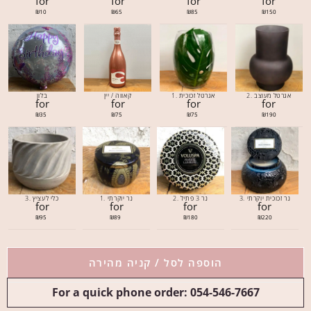
for
for
for
for
₪
10
₪
65
₪
85
₪
150
2. אגרטל מעוצב
1. אגרטל זכוכית
קאווה / יין
בלון
for
for
for
for
₪
35
₪
75
₪
75
₪
190
3. נר זכוכית יוקרתי
2. נר 3 פתיל
1. נר יוקרתי
3. כלי לעציץ
for
for
for
for
₪
95
₪
89
₪
180
₪
220
הוספה לסל / קניה מהירה
For a quick phone order: 054-546-7667