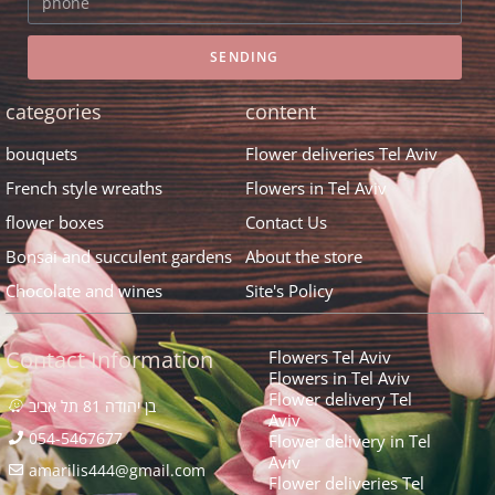
SENDING
categories
content
bouquets
Flower deliveries Tel Aviv
French style wreaths
Flowers in Tel Aviv
flower boxes
Contact Us
Bonsai and succulent gardens
About the store
Chocolate and wines
Site's Policy
Contact Information
Flowers Tel Aviv
Flowers in Tel Aviv
Flower delivery Tel
בן יהודה 81 תל אביב
Aviv
054-5467677
Flower delivery in Tel
Aviv
amarilis444@gmail.com​
Flower deliveries Tel