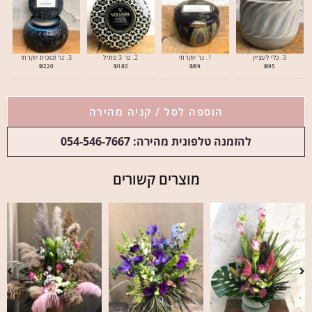
3. כלי לעציץ
1. נר יוקרתי
2. נר 3 פתיל
3. נר זכוכית יוקרתי
₪
220
₪
180
₪
89
₪
95
הוספה לסל / קניה מהירה
להזמנה טלפונית מהירה: 054-546-7667
מוצרים קשורים