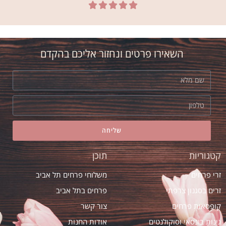





רובי
אני חדש בת"א. הזמנתי זר יום הולדת אצל
אסי ב"אמריליס" בהמלצת חברה. הזר יצא
השאירו פרטים ונחזור אליכם בהקדם
מדהים! ובזמן
שליחה
קטגוריות
תוכן
זרי פרחים
משלוחי פרחים תל אביב
זרים בסגנון צרפתי
פרחים בתל אביב
קופסאות פרחים
צור קשר
גינות בונסאי וסוקולנטים
אודות החנות