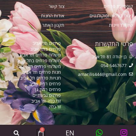
קופסאות פרחים
צור קשר
גינות בונסאי וסוקולנטים
אודות החנות
שוקולד ויינות
תקנון האתר
פרטי התקשרות
פרחים תל אביב
פרחים בתל אביב
משלוח פרחים תל אביב
בן יהודה 81 תל אביב
משלוח פרחים בתל אביב
054-5467677
משלוחי פרחים תל אביב
חנות פרחים תל אביב
amarilis444@gmail.com​
חנויות פרחים תל אביב
פרחים רמת אביב
פרחים רמת גן
פרחים גבעתיים
זרי כלה תל אביב
זר כלה
0
EN