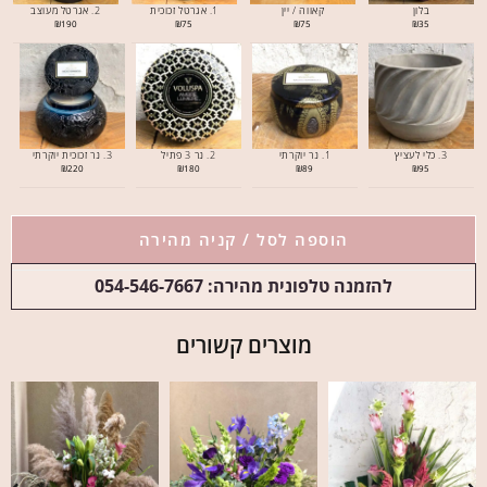
בלון
קאווה / יין
1. אגרטל זכוכית
2. אגרטל מעוצב
₪
190
₪
75
₪
75
₪
35
3. כלי לעציץ
1. נר יוקרתי
2. נר 3 פתיל
3. נר זכוכית יוקרתי
₪
220
₪
180
₪
89
₪
95
הוספה לסל / קניה מהירה
להזמנה טלפונית מהירה: 054-546-7667
מוצרים קשורים