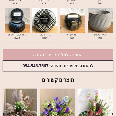
בלון
קאווה / יין
1. אגרטל זכוכית
2. אגרטל מעוצב
₪
190
₪
75
₪
75
₪
35
3. כלי לעציץ
1. נר יוקרתי
2. נר 3 פתיל
3. נר זכוכית יוקרתי
₪
220
₪
180
₪
89
₪
95
הוספה לסל / קניה מהירה
להזמנה טלפונית מהירה: 054-546-7667
מוצרים קשורים