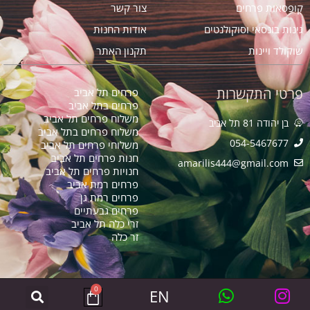
קופסאות פרחים
צור קשר
גינות בונסאי וסוקולנטים
אודות החנות
שוקולד ויינות
תקנון האתר
פרטי התקשרות
פרחים תל אביב
פרחים בתל אביב
משלוח פרחים תל אביב
בן יהודה 81 תל אביב
משלוח פרחים בתל אביב
054-5467677
משלוחי פרחים תל אביב
חנות פרחים תל אביב
amarilis444@gmail.com​
חנויות פרחים תל אביב
פרחים רמת אביב
פרחים רמת גן
פרחים גבעתיים
זרי כלה תל אביב
זר כלה
0
EN