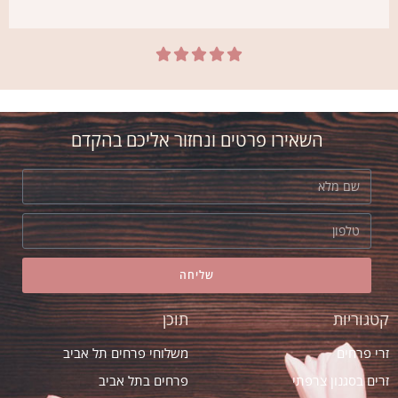





רובי
אני חדש בת"א. הזמנתי זר יום הולדת אצל
אסי ב"אמריליס" בהמלצת חברה. הזר יצא
השאירו פרטים ונחזור אליכם בהקדם
מדהים! ובזמן
שליחה
קטגוריות
תוכן
זרי פרחים
משלוחי פרחים תל אביב
זרים בסגנון צרפתי
פרחים בתל אביב