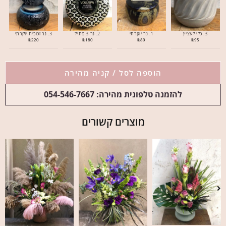
3. כלי לעציץ
1. נר יוקרתי
2. נר 3 פתיל
3. נר זכוכית יוקרתי
₪
220
₪
180
₪
89
₪
95
הוספה לסל / קניה מהירה
להזמנה טלפונית מהירה: 054-546-7667
מוצרים קשורים