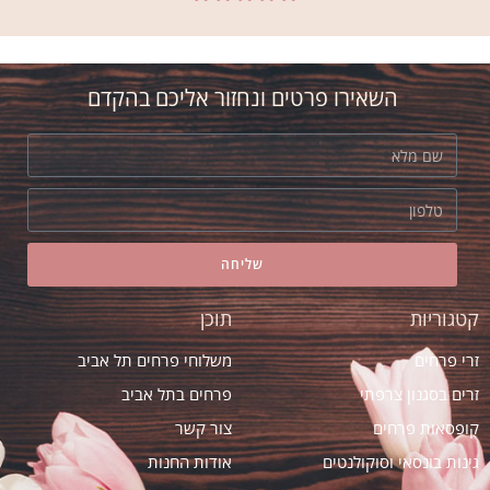
רובי
אני חדש בת"א. הזמנתי זר יום הולדת אצל
אסי ב"אמריליס" בהמלצת חברה. הזר יצא
השאירו פרטים ונחזור אליכם בהקדם
מדהים! ובזמן
שליחה
קטגוריות
תוכן
זרי פרחים
משלוחי פרחים תל אביב
זרים בסגנון צרפתי
פרחים בתל אביב
קופסאות פרחים
צור קשר
גינות בונסאי וסוקולנטים
אודות החנות