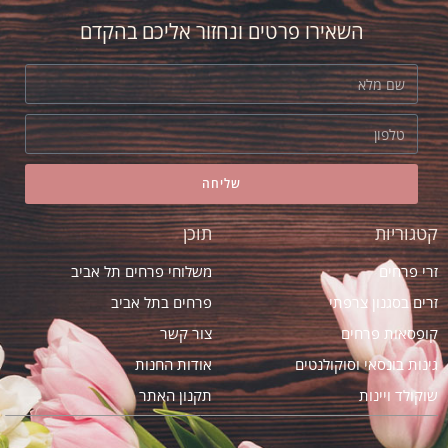
פרחים יפה ובדיוק בשעה שהיא נמצאת בבית.
השאירו פרטים ונחזור אליכם בהקדם
הכל היה בול!
שליחה
קטגוריות
תוכן
זרי פרחים
משלוחי פרחים תל אביב
זרים בסגנון צרפתי
פרחים בתל אביב
קופסאות פרחים
צור קשר
גינות בונסאי וסוקולנטים
אודות החנות
שוקולד ויינות
תקנון האתר