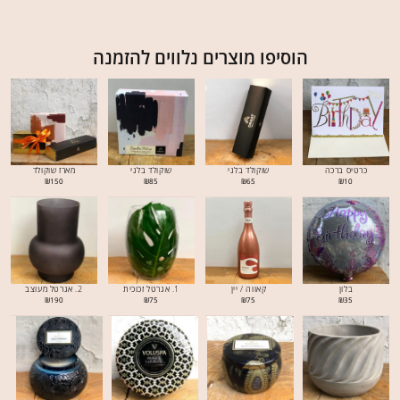
הוסיפו מוצרים נלווים להזמנה
כרטיס ברכה
שוקולד בלגי
שוקולד בלגי
מארז שוקולד
₪
150
₪
85
₪
65
₪
10
בלון
קאווה / יין
1. אגרטל זכוכית
2. אגרטל מעוצב
₪
190
₪
75
₪
75
₪
35