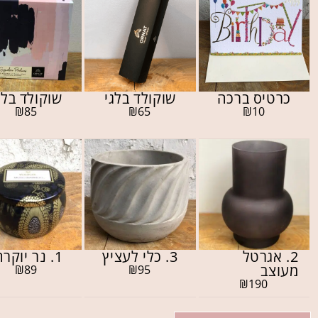
כרטיס ברכה
שוקולד בלגי
שוקולד בלג
₪
85
₪
65
₪
10
2. אגרטל
3. כלי לעציץ
1. נר יוקרתי
מעוצב
₪
89
₪
95
₪
190