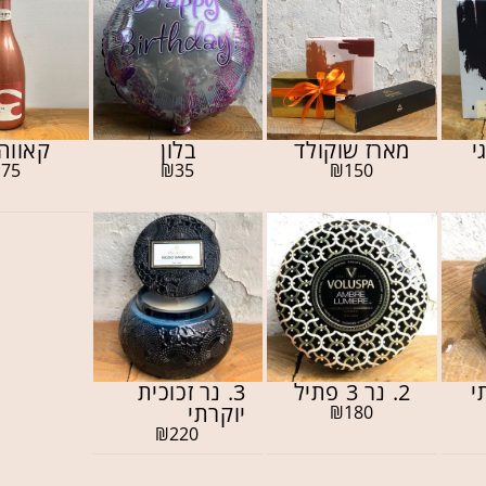
י
מארז שוקולד
בלון
קאווה 
₪
75
₪
35
₪
150
2. נר 3 פתיל
3. נר זכוכית
יוקרתי
₪
180
₪
220