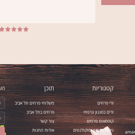





ו
 שלי יהיה באמת מיוחד.
אני קונה פר
מחליפה אותו! מה שאומר הכל!
קטגוריות
תוכן
השא
זרי פרחים
משלוחי פרחים תל אביב
זרים בסגנון צרפתי
פרחים בתל אביב
קופסאות פרחים
צור קשר
גינות בונסאי וסוקולנטים
אודות החנות
amar