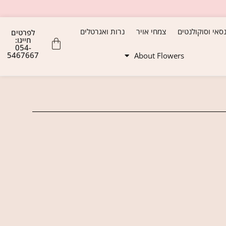
נסאי וסוקולנטים
צמחי אויר
נרות ואגרטלים
לפרטים
חייגו:
054-
5467667
About Flowers