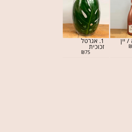
/ יין
1. אגרטל
זכוכית
₪
75