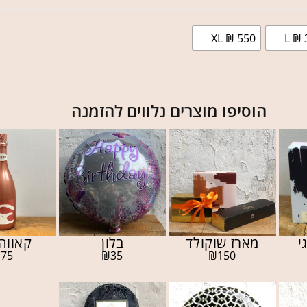
XL ₪ 550
L ₪ 
הוסיפו מוצרים נלווים להזמנה
י
מארז שוקולד
בלון
קאווה 
₪
75
₪
35
₪
150