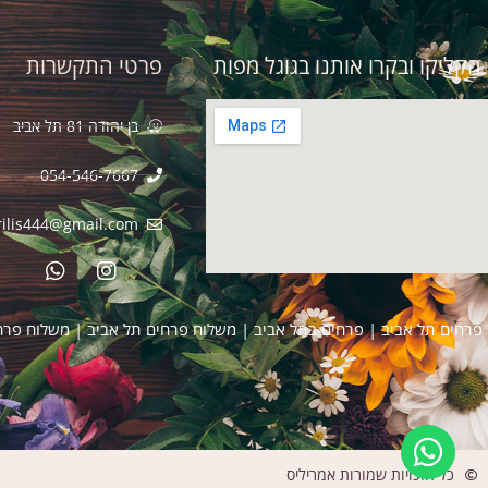
הקליקו ובקרו אותנו בגוגל מפות
פרטי התקשרות
בן יהודה 81 תל אביב
054-546-7667
ilis444@gmail.com​
פרחים תל אביב
|
פרחים בתל אביב
|
משלוח פרחים תל אביב
|
משלוח פרח
כל הזכויות שמורות אמריליס