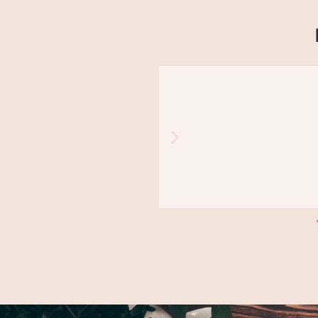
יונית
ם אצל אסי ב"אמריליס" כבר שנים. לא