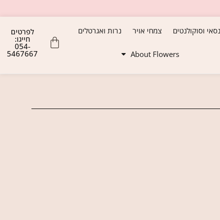
נסאי וסוקולנטים
צמחי אויר
נרות ואגרטלים
לפרטים
חייגו:
054-
5467667
About Flowers