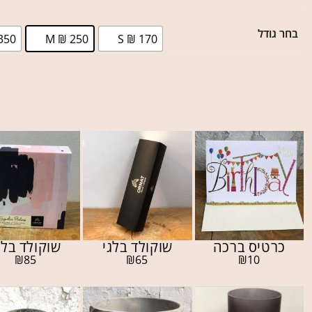
בחר גודל
350
M ₪ 250
S ₪ 170
כרטיס ברכה
שוקולד בלגי
שוקולד בלג
₪
85
₪
65
₪
10