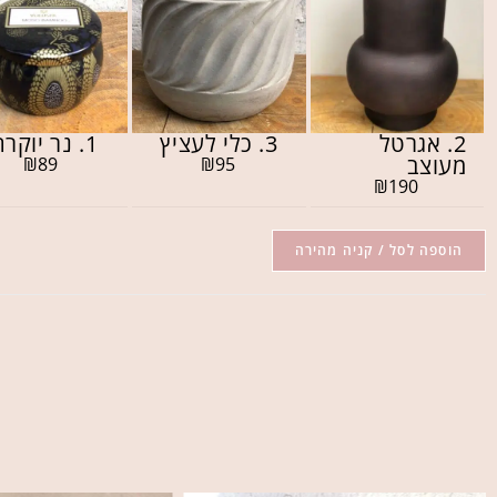
2. אגרטל
3. כלי לעציץ
1. נר יוקרתי
מעוצב
₪
89
₪
95
₪
190
הוספה לסל / קניה מהירה