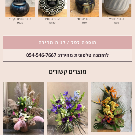
3. כלי לעציץ
1. נר יוקרתי
2. נר 3 פתיל
3. נר זכוכית יוקרתי
₪
220
₪
180
₪
89
₪
95
הוספה לסל / קניה מהירה
להזמנה טלפונית מהירה: 054-546-7667
מוצרים קשורים