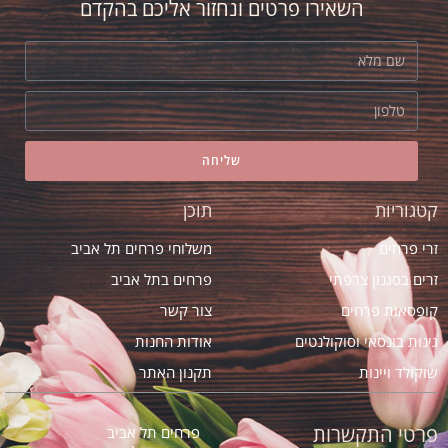
השאירו פרטים ונחזור אליכם בהקדם
מדהים! ובזמן
שליחה
קטגוריות
תוכן
זרי פרחים
משלוחי פרחים תל אביב
זרים בסגנון צרפתי
פרחים בתל אביב
קופסאות פרחים
צור קשר
גינות בונסאי וסוקולנטים
אודות החנות
שוקולד ויינות
תקנון האתר
פרטי התקשרות
פרחים תל אביב