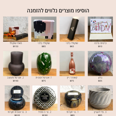
הוסיפו מוצרים נלווים להזמנה
כרטיס ברכה
שוקולד בלגי
שוקולד בלגי
מארז שוקולד
₪
150
₪
85
₪
65
₪
10
בלון
קאווה / יין
1. אגרטל זכוכית
2. אגרטל מעוצב
₪
190
₪
75
₪
75
₪
35
3. כלי לעציץ
1. נר יוקרתי
2. נר 3 פתיל
3. נר זכוכית יוקרתי
₪
220
₪
180
₪
89
₪
95