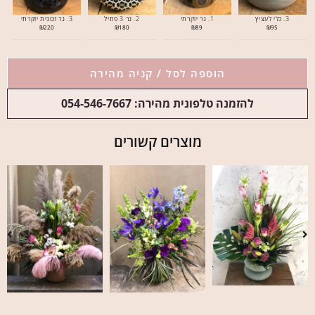
3. כלי לעציץ
1. נר יוקרתי
2. נר 3 פתיל
3. נר זכוכית יוקרתי
₪
220
₪
180
₪
89
₪
95
הוספה לסל / קניה מהירה
להזמנה טלפונית מהירה: 054-546-7667
מוצרים קשורים