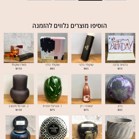
הוסיפו מוצרים נלווים להזמנה
כרטיס ברכה
שוקולד בלגי
שוקולד בלגי
מארז שוקולד
₪
150
₪
85
₪
65
₪
10
בלון
קאווה / יין
1. אגרטל זכוכית
2. אגרטל מעוצב
₪
190
₪
75
₪
75
₪
35