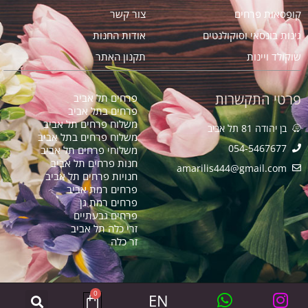
קופסאות פרחים
צור קשר
גינות בונסאי וסוקולנטים
אודות החנות
שוקולד ויינות
תקנון האתר
פרטי התקשרות
פרחים תל אביב
פרחים בתל אביב
משלוח פרחים תל אביב
בן יהודה 81 תל אביב
משלוח פרחים בתל אביב
054-5467677
משלוחי פרחים תל אביב
חנות פרחים תל אביב
amarilis444@gmail.com​
חנויות פרחים תל אביב
פרחים רמת אביב
פרחים רמת גן
פרחים גבעתיים
זרי כלה תל אביב
זר כלה
0
EN