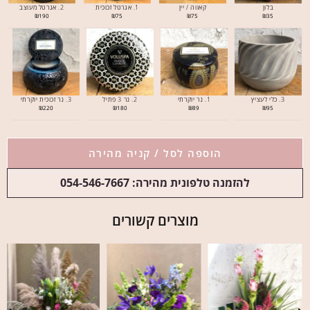
בלון
קאווה / יין
1. אגרטל זכוכית
2. אגרטל מעוצב
₪
190
₪
75
₪
75
₪
35
3. כלי לעציץ
1. נר יוקרתי
2. נר 3 פתיל
3. נר זכוכית יוקרתי
₪
220
₪
180
₪
89
₪
95
הוספה לסל / קניה מהירה
להזמנה טלפונית מהירה: 054-546-7667
מוצרים קשורים