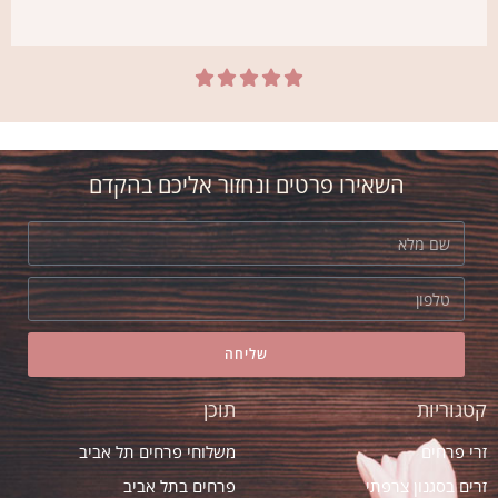





רובי
אני חדש בת"א. הזמנתי זר יום הולדת אצל
אסי ב"אמריליס" בהמלצת חברה. הזר יצא
השאירו פרטים ונחזור אליכם בהקדם
מדהים! ובזמן
שליחה
קטגוריות
תוכן
זרי פרחים
משלוחי פרחים תל אביב
זרים בסגנון צרפתי
פרחים בתל אביב