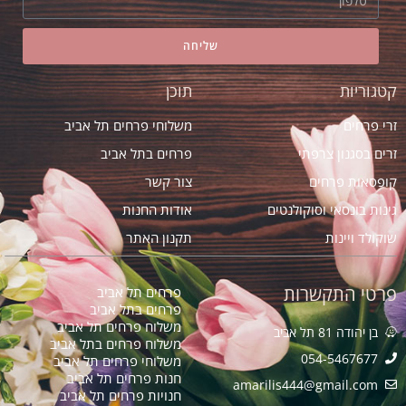
שליחה
קטגוריות
תוכן
זרי פרחים
משלוחי פרחים תל אביב
זרים בסגנון צרפתי
פרחים בתל אביב
קופסאות פרחים
צור קשר
גינות בונסאי וסוקולנטים
אודות החנות
שוקולד ויינות
תקנון האתר
פרטי התקשרות
פרחים תל אביב
פרחים בתל אביב
משלוח פרחים תל אביב
בן יהודה 81 תל אביב
משלוח פרחים בתל אביב
054-5467677
משלוחי פרחים תל אביב
חנות פרחים תל אביב
amarilis444@gmail.com​
חנויות פרחים תל אביב