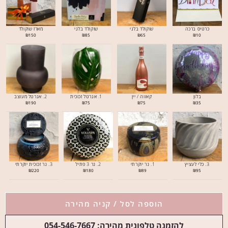
כרטיס ברכה
שוקולד בלגי
שוקולד בלגי
מארז שוקולד
₪
150
₪
85
₪
65
₪
10
בלון
קאווה / יין
1. אגרטל זכוכית
2. אגרטל מעוצב
₪
190
₪
75
₪
75
₪
35
3. כלי לעציץ
1. נר יוקרתי
2. נר 3 פתיל
3. נר זכוכית יוקרתי
₪
220
₪
180
₪
89
₪
95
הוספה לסל / קניה מהירה
להזמנה טלפונית מהירה: 054-546-7667