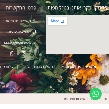
הקליקו ובקרו אותנו בגוגל מפות
פרטי התקשרות
בן יהודה 81 תל אביב
054-546-7667
ilis444@gmail.com​
פרחים תל אביב
|
פרחים בתל אביב
|
משלוח פרחים תל אביב
|
משלוח פרח
כל הזכויות שמורות אמריליס