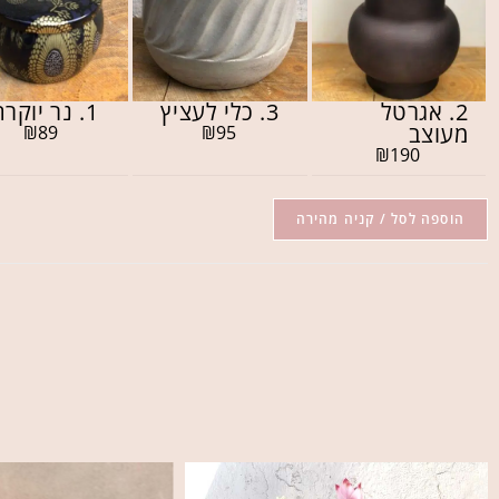
2. אגרטל
3. כלי לעציץ
1. נר יוקרתי
מעוצב
₪
89
₪
95
₪
190
הוספה לסל / קניה מהירה