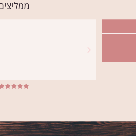
ממליצים





יונית
ל אסי
אני קונה פרחים אצל אסי ב"
 ובזמן
מחליפה אותו! מה