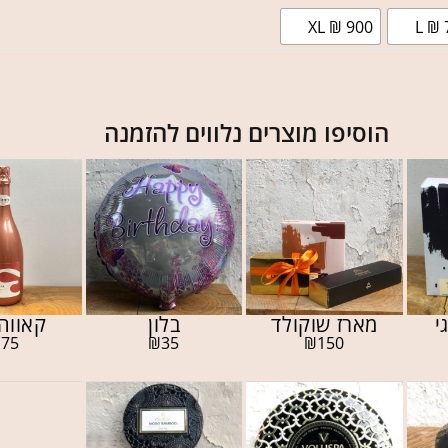
XL ₪ 900
L ₪ 
הוסיפו מוצרים נלווים להזמנה
י
מארז שוקולד
בלון
קאווה 
₪
75
₪
35
₪
150