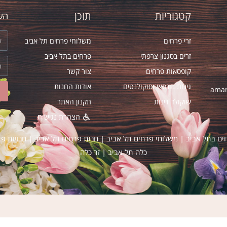
קטגוריות
תוכן
השא
זרי פרחים
משלוחי פרחים תל אביב
זרים בסגנון צרפתי
פרחים בתל אביב
קופסאות פרחים
צור קשר
גינות בונסאי וסוקולנטים
אודות החנות
amar
שוקולד ויינות
תקנון האתר
הצהרת נגישות
ים בתל אביב
|
משלוחי פרחים תל אביב
|
חנות פרחים תל אביב
|
חנויות פ
כלה תל אביב
|
זר כלה