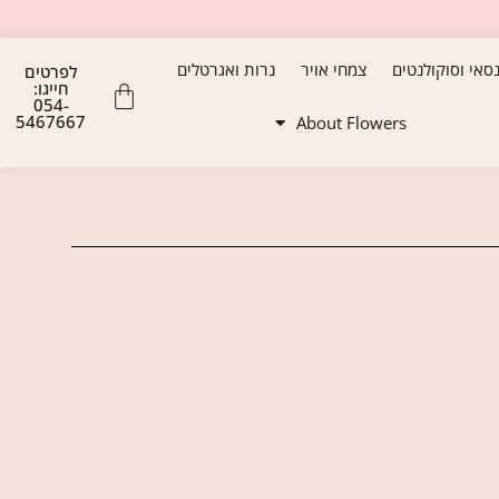
נסאי וסוקולנטים
צמחי אויר
נרות ואגרטלים
לפרטים
חייגו:
054-
5467667
About Flowers