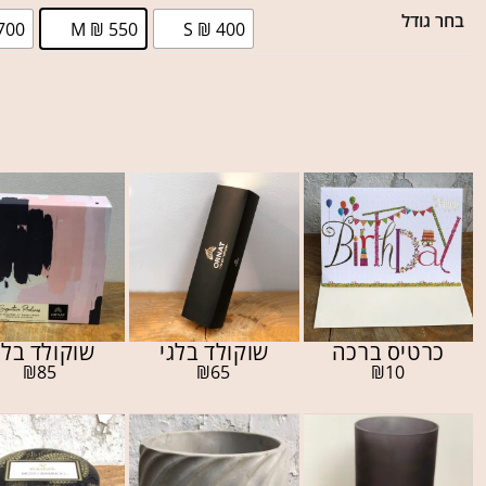
בחר גודל
700
M ₪ 550
S ₪ 400
כרטיס ברכה
שוקולד בלגי
שוקולד בלג
₪
85
₪
65
₪
10