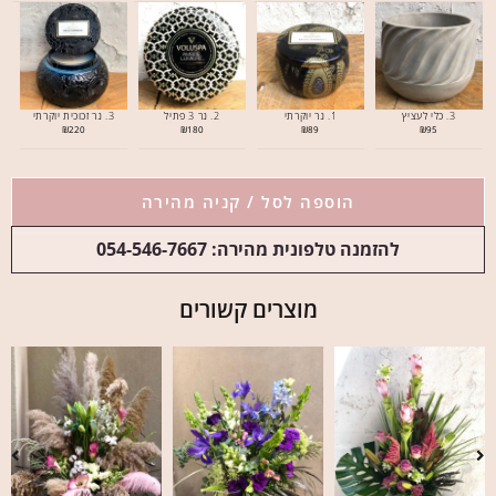
3. כלי לעציץ
1. נר יוקרתי
2. נר 3 פתיל
3. נר זכוכית יוקרתי
₪
220
₪
180
₪
89
₪
95
הוספה לסל / קניה מהירה
להזמנה טלפונית מהירה: 054-546-7667
מוצרים קשורים