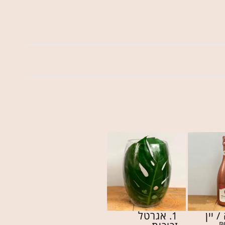
/ יין
1. אגרטל