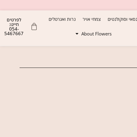
נסאי וסוקולנטים
צמחי אויר
נרות ואגרטלים
לפרטים
חייגו:
054-
5467667
About Flowers