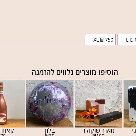
XL ₪ 750
L ₪ 
הוסיפו מוצרים נלווים להזמנה
י
מארז שוקולד
בלון
קאווה 
₪
75
₪
35
₪
150