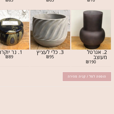
2. אגרטל
3. כלי לעציץ
1. נר יוקרתי
מעוצב
₪
89
₪
95
₪
190
הוספה לסל / קניה מהירה