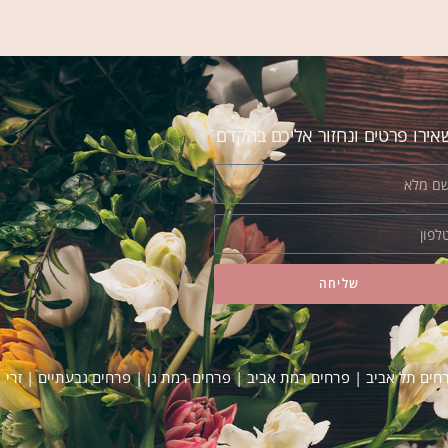
אני קונה פרחים אצל אסי ב"אמריליס" כבר שנים. לא
מחליפה אותו! מה שאומר הכל!
ירו פרטים ונחזור אליכם בהקדם
שליחה
רחים תל אביב
|
פרחים רמת אביב
|
פרחים רמת גן
|
פרחים גבעתיים
|
זרי