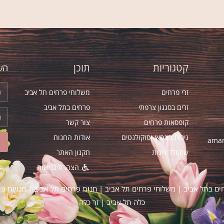
 חדש בת"א. הזמנתי זר יום הולדת אצל אסי
יליס" בהמלצת חברה. הזר יצא מדהים! ובזמן
קטגוריות
תוכן
השא
זרי פרחים
משלוחי פרחים תל אביב
זרים בסגנון צרפתי
פרחים בתל אביב
קופסאות פרחים
צור קשר
גינות בונסאי וסוקולנטים
אודות החנות
amar
שוקולד ויינות
תקנון האתר
הצהרת נגישות
ים בתל אביב
|
משלוחי פרחים תל אביב
|
חנות פרחים תל אביב
|
חנויות פ
כלה תל אביב
|
זר כלה