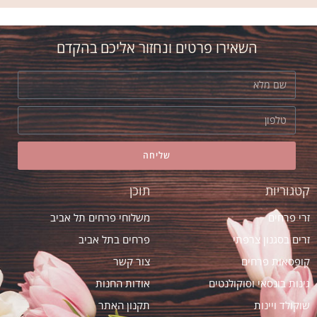
אני קונה פרחים אצל אסי ב"אמריליס" כבר
שנים. לא מחליפה אותו! מה שאומר הכל!
השאירו פרטים ונחזור אליכם בהקדם
שליחה
קטגוריות
תוכן
זרי פרחים
משלוחי פרחים תל אביב
זרים בסגנון צרפתי
פרחים בתל אביב
קופסאות פרחים
צור קשר
גינות בונסאי וסוקולנטים
אודות החנות
שוקולד ויינות
תקנון האתר