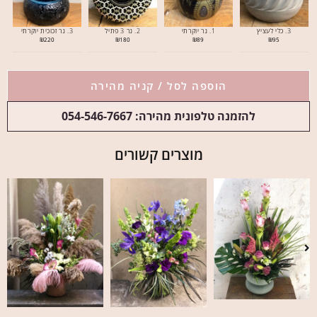
3. כלי לעציץ
1. נר יוקרתי
2. נר 3 פתיל
3. נר זכוכית יוקרתי
₪
220
₪
180
₪
89
₪
95
הוספה לסל / קניה מהירה
להזמנה טלפונית מהירה: 054-546-7667
מוצרים קשורים