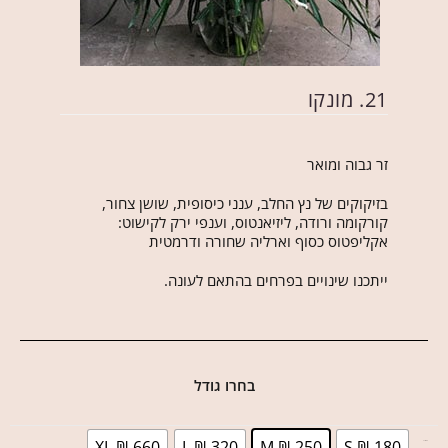
21. מונקו
זר גבוה ומואר
בזיקוקים של נץ החלב, ענני כיסופית, שושן צחור,
קורקומה ורודה, ליזיאנטוס, וענפי ירק לקישוט:
אקליפטוס כסוף וארליה שחורה ודרמטית
ייתכנו שינויים בפרחים בהתאם לעונה.
בחרו גודל
XL ₪ 660
L ₪ 320
M ₪ 250
S ₪ 180
בחר גודל