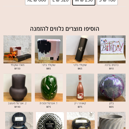
הוסיפו מוצרים נלווים להזמנה
כרטיס ברכה
שוקולד בלגי
שוקולד בלגי
מארז שוקולד
₪
150
₪
85
₪
65
₪
10
בלון
קאווה / יין
1. אגרטל זכוכית
2. אגרטל מעוצב
₪
190
₪
75
₪
75
₪
35