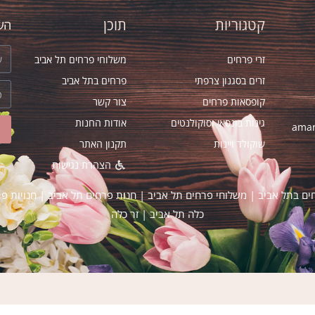
קטגוריות
תוכן
השא
זרי פרחים
משלוחי פרחים תל אביב
זרים בסגנון צרפתי
פרחים בתל אביב
קופסאות פרחים
צור קשר
גינות בונסאי וסוקולנטים
אודות החנות
amar
שוקולד ויינות
תקנון האתר
הצהרת נגישות
ים בתל אביב
|
משלוחי פרחים תל אביב
|
חנות פרחים תל אביב
|
חנויות פ
כלה תל אביב
|
זר כלה