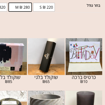
בחר גודל
320
M ₪ 280
S ₪ 220
כרטיס ברכה
שוקולד בלגי
שוקולד בלג
₪
85
₪
65
₪
10