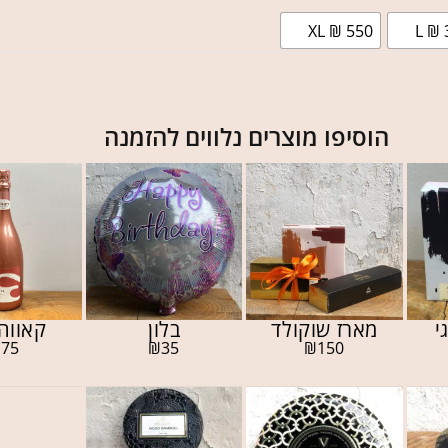
XL ₪ 550
L ₪ 
הוסיפו מוצרים נלווים להזמנה
י
מארז שוקולד
בלון
קאווה 
₪
75
₪
35
₪
150