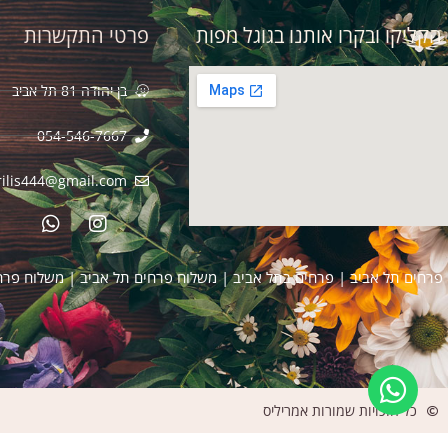
הקליקו ובקרו אותנו בגוגל מפות
פרטי התקשרות
בן יהודה 81 תל אביב
054-546-7667
ilis444@gmail.com​
פרחים תל אביב
|
פרחים בתל אביב
|
משלוח פרחים תל אביב
|
משלוח פרח
כל הזכויות שמורות אמריליס