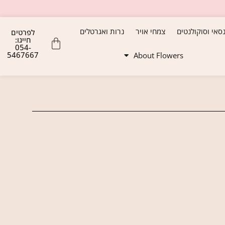
נסאי וסוקולנטים
צמחי אויר
נרות ואגרטלים
לפרטים
חייגו:
054-
5467667
About Flowers