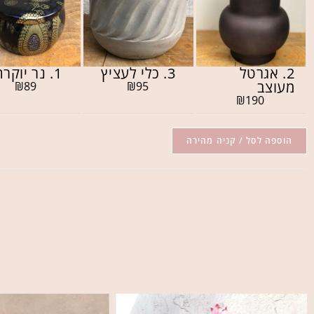
2. אגרטל
3. כלי לעציץ
1. נר יוקרתי
מעוצב
₪
89
₪
95
₪
190
הוספה לסל / קניה מהירה