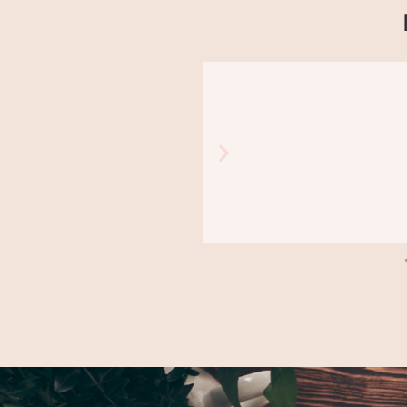
יונית
אני קונה פרחים אצל אסי ב"אמריליס" כבר שנים. לא
מחליפה אותו! מה שאומר הכל!