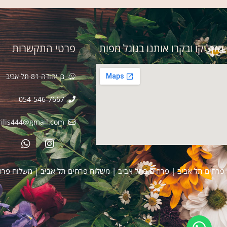
ואסי לא איכזב! עיצב לי סידור מושלם!
הקליקו ובקרו אותנו בגוגל מפות
פרטי התקשרות
בן יהודה 81 תל אביב
054-546-7667
ilis444@gmail.com​
פרחים תל אביב
|
פרחים בתל אביב
|
משלוח פרחים תל אביב
|
משלוח פרח