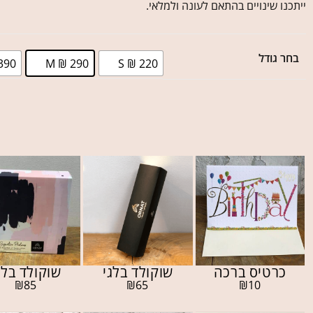
ייתכנו שינויים בהתאם לעונה ולמלאי.
בחר גודל
390
M ₪ 290
S ₪ 220
כרטיס ברכה
שוקולד בלגי
שוקולד בלג
₪
85
₪
65
₪
10