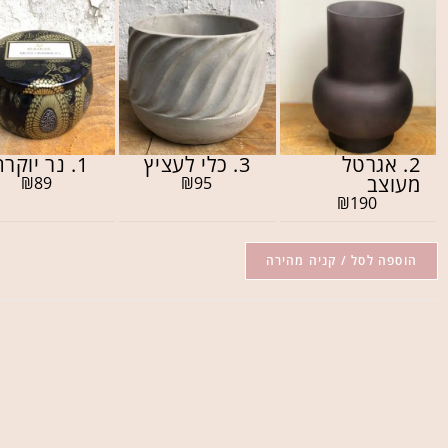
2. אגרטל
3. כלי לעציץ
1. נר יוקרתי
מעוצב
₪
89
₪
95
₪
190
הוספה לסל / קניה מהירה