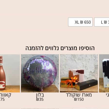
XL ₪ 650
L ₪ 
הוסיפו מוצרים נלווים להזמנה
י
מארז שוקולד
בלון
קאווה 
₪
75
₪
35
₪
150