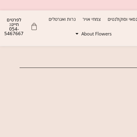
נסאי וסוקולנטים
צמחי אויר
נרות ואגרטלים
לפרטים
חייגו:
054-
5467667
About Flowers