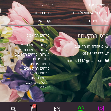
קופסאות פרחים
צור קשר
גינות בונסאי וסוקולנטים
אודות החנות
שוקולד ויינות
תקנון האתר
פרטי התקשרות
פרחים תל אביב
פרחים בתל אביב
משלוח פרחים תל אביב
בן יהודה 81 תל אביב
משלוח פרחים בתל אביב
054-5467677
משלוחי פרחים תל אביב
חנות פרחים תל אביב
amarilis444@gmail.com​
חנויות פרחים תל אביב
פרחים רמת אביב
פרחים רמת גן
פרחים גבעתיים
זרי כלה תל אביב
זר כלה
0
EN