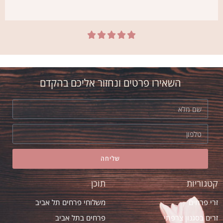





רובי
אני חדש בת"א. הזמנתי זר יום הולדת אצל
אסי ב"אמריליס" בהמלצת חברה. הזר יצא
השאירו פרטים ונחזור אליכם בהקדם
מדהים! ובזמן
שליחה
קטגוריות
תוכן
זרי פרחים
משלוחי פרחים תל אביב
זרים בסגנון צרפתי
פרחים בתל אביב