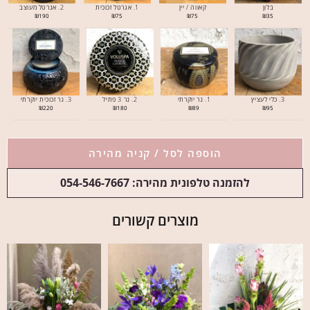
בלון
קאווה / יין
1. אגרטל זכוכית
2. אגרטל מעוצב
₪
190
₪
75
₪
75
₪
35
3. כלי לעציץ
1. נר יוקרתי
2. נר 3 פתיל
3. נר זכוכית יוקרתי
₪
220
₪
180
₪
89
₪
95
הוספה לסל / קניה מהירה
להזמנה טלפונית מהירה: 054-546-7667
מוצרים קשורים