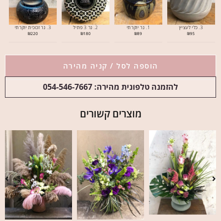
3. כלי לעציץ
1. נר יוקרתי
2. נר 3 פתיל
3. נר זכוכית יוקרתי
₪
220
₪
180
₪
89
₪
95
הוספה לסל / קניה מהירה
להזמנה טלפונית מהירה: 054-546-7667
מוצרים קשורים