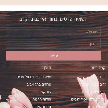
אני חדש בת"א. הזמנתי זר יום הולדת אצל
אסי ב"אמריליס" בהמלצת חברה. הזר יצא
השאירו פרטים ונחזור אליכם בהקדם
מדהים! ובזמן
שליחה
קטגוריות
תוכן
זרי פרחים
משלוחי פרחים תל אביב
זרים בסגנון צרפתי
פרחים בתל אביב
קופסאות פרחים
צור קשר
גינות בונסאי וסוקולנטים
אודות החנות
שוקולד ויינות
תקנון האתר