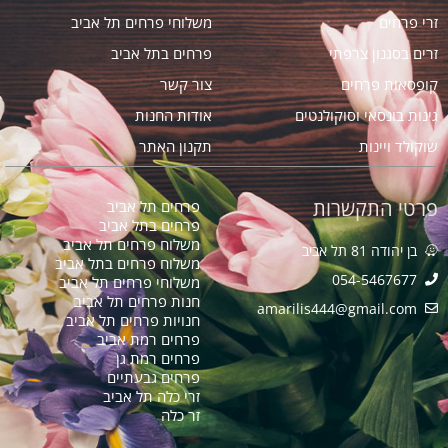
זרי פרחים
משלוחי פרחים תל אביב
זרים בסגנון צרפתי
פרחים בתל אביב
קופסאות פרחים
צור קשר
גינות בונסאי וסוקולנטים
אודות החנות
שוקולד ויינות
תקנון האתר
פרטי התקשרות
פרחים תל אביב
פרחים בתל אביב
משלוח פרחים תל אביב
בן יהודה 81 תל אביב
משלוח פרחים בתל אביב
054-5467677
משלוחי פרחים תל אביב
חנות פרחים תל אביב
amarilis444@gmail.com​
חנויות פרחים תל אביב
פרחים רמת אביב
פרחים רמת גן
פרחים גבעתיים
זרי כלה תל אביב
זר כלה