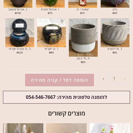
בלון
קאווה / יין
1. אגרטל זכוכית
2. אגרטל מעוצב
₪
190
₪
75
₪
75
₪
35
3. כלי לעציץ
1. נר יוקרתי
3. נר זכוכית יוקרתי
₪
220
₪
89
₪
95
4. כלי בטון
₪
60
+
-
הוספה לסל / קניה מהירה
להזמנה טלפונית מהירה: 054-546-7667
מוצרים קשורים