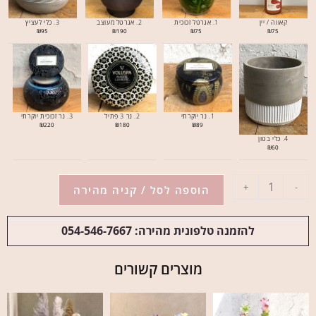
קאווה / יין
1. אגרטל זכוכית
2. אגרטל מעוצב
3. כלי לעציץ
₪
95
₪
190
₪
75
₪
75
1. נר יוקרתי
2. נר 3 פתיל
3. נר זכוכית יוקרתי
₪
220
₪
180
₪
89
4. כלי בטון
₪
60
+
-
הוספה לסל / קניה מהירה
להזמנה טלפונית מהירה: 054-546-7667
מוצרים קשורים