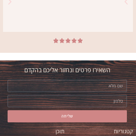





יונית
אני קונה פרחים אצל אסי ב"אמריליס" כבר
שנים. לא מחליפה אותו! מה שאומר הכל!
השאירו פרטים ונחזור אליכם בהקדם
שליחה
קטגוריות
תוכן