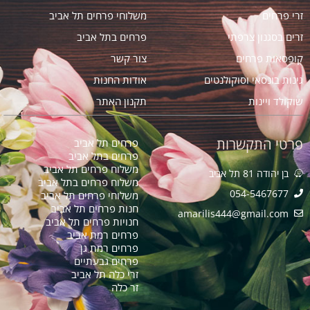
זרי פרחים
משלוחי פרחים תל אביב
זרים בסגנון צרפתי
פרחים בתל אביב
קופסאות פרחים
צור קשר
גינות בונסאי וסוקולנטים
אודות החנות
שוקולד ויינות
תקנון האתר
פרטי התקשרות
פרחים תל אביב
פרחים בתל אביב
משלוח פרחים תל אביב
בן יהודה 81 תל אביב
משלוח פרחים בתל אביב
054-5467677
משלוחי פרחים תל אביב
חנות פרחים תל אביב
amarilis444@gmail.com​
חנויות פרחים תל אביב
פרחים רמת אביב
פרחים רמת גן
פרחים גבעתיים
זרי כלה תל אביב
זר כלה