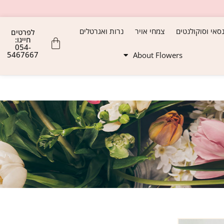
נסאי וסוקולנטים
צמחי אויר
נרות ואגרטלים
לפרטים
חייגו:
054-
5467667
About Flowers