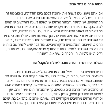
חנוית פרחים בתל אביב
אם אתם מעוניינים לשמח את אהובת לבכם ביום הולדתה, באמצעות זר
פרחים, יש לדעת כיצד לבצע את המשלוח והבחירה של הפרחים
המתאימים. יש תחילה, לבחור פרחים שיתאימו לעונה והתקציב שיתאים
לכם, שכן, ישנם פרחים זולים ויקרים יותר. ניתן להיכנס אל
חנויות פרחים
בתל אביב
או לאתר האינטרנט ולמצוא מידע, כגון סוגי פרחים, גדלי
הסידורים, או זרי הפרחים, מחירים , זמן המשלוח ועוד. יש לדעת, כי מחיר
זרי הפרחים או הסידור שתבחרו, אינו מושפע נסוג הפרחים בלבד, כי אם
מהסוג, העיצוב והאלמנטים הדקורטיביים. עוד דבר שיש להתחשב בו היא
העונה של הפרחים למשל, בעונת החורף פרחי הפקעות כגון צבעונים,
רקפות או כלניות יהיו הפרחים שיתאימו לעונה זו.
משלוח פרחים- הרגשה טובה לשולח ולמקבל הזר
רבים מוצאים כי ביקור אצל
חנות פרחים בתל אביב
, מהוה חוויה,
הצבעים, המראה, הריחות, אביזרי הנוי, כל אלה מקנים הרגשה טובה של
שמחה. כאשר אתם באים במטרה לבחור זר או סידור פרחים עבור אדם
יקר לכם, השמחה היא כפולה. המזל הוא שבישראל, קיימים למעלה מ-30
זני סחלבים ועוד הרבה זנים נוספים, כך שהמבחר, הינו עשיר ורב. יתן
למצוא פרחים כגון סייפן, שושן צחור, סייפן ועוד, כך שניתן לעצב זרים
וסידורי פרחים מרהיבים ויוקרתיים למי שאתם אוהבים. בתל אביבה, שינם
הרבה מאוד חנויות פרחים והיצירתיות בהן היא גבוהה, כך שתוכלו למצוא