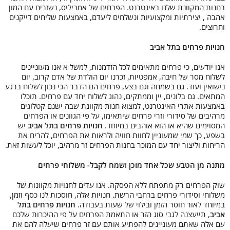
בחנות המקוונת שלנו באינטרנט. הפרחים של אמריליס, נשזרים עם המון
אהבה , יצירתיות ומקצועיות ונשלחים ליעדם, באמצעות שליחים דייקנים
וחרוצים.
חנויות פרחים בתל אביב
אנו יודעים, כי פרחים מתאימים לכל הזדמנות, למשל א אנו מעוניינים
לשלוח מסר של חיבה, אמפטיות, זכרנו יום הולדת של אדם קרוב, יום
נישואין ועוד. גם בשמחה וגם בצע, פרחים הם הדבר הכי נכון לשלוח ברגע
המתאים. גם בלונים, יין וממתקים, נהוג לשלוח יחד עם פרחים. תוכלו
באמצעות אתרי האינטרנט, למצוא חנות מקוונת שבה ישנם קטלוגים
מרהיבים של סידורי וזרי פרחים שיתאימו, על פי הגוונים או הפרחים
המסוימים שהיא או הוא אוהבים במיוחד.
חנויות פרחים בתל אביב
יש
בשפע, כך שמי שמעוניין לחוות חוויה ולראות את הפרחים, להריח את
הריחות וליצור יחד עם המוכר בחנות הפרחים זר מרהיב, יוכל לעשות זאת.
מתנה מן הטבע שכל אחד מוכן ושמח לקבל- משלוחי פרחים
שוק הפרחים רק מתפתח ללא הפסקה. אנו עדים לחנויות מקוונות של
משלוחי וסידורי פרחים ברחבי הרשת. חנויות אלה, חוסכות לנו כסף וזמן,
במיוחד לאור חוסר הזמן ובילוי של שעות בעבודה.
חנויות פרחים בתל
אביב
, תייעצנה לגבי סוג הזר או התאמת הפרחים על פי ההיכרות שלכם
עם אלה שאתם מעוניינים להפתיע אותם עם זר פרחים שיעלה להם את