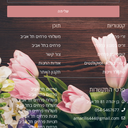
שליחה
קטגוריות
תוכן
זרי פרחים
משלוחי פרחים תל אביב
זרים בסגנון צרפתי
פרחים בתל אביב
קופסאות פרחים
צור קשר
גינות בונסאי וסוקולנטים
אודות החנות
שוקולד ויינות
תקנון האתר
פרטי התקשרות
פרחים תל אביב
פרחים בתל אביב
משלוח פרחים תל אביב
בן יהודה 81 תל אביב
משלוח פרחים בתל אביב
054-5467677
משלוחי פרחים תל אביב
חנות פרחים תל אביב
amarilis444@gmail.com​
חנויות פרחים תל אביב
פרחים רמת אביב