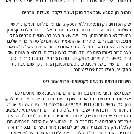
הריחות וליצור יחד עם המוכר בחנות הפרחים זר מרהיב, יוכל לעשות זאת.
מתנה מן הטבע שכל אחד מוכן ושמח לקבל- משלוחי פרחים
שוק הפרחים רק מתפתח ללא הפסקה. אנו עדים לחנויות מקוונות של
משלוחי וסידורי פרחים ברחבי הרשת. חנויות אלה, חוסכות לנו כסף וזמן,
במיוחד לאור חוסר הזמן ובילוי של שעות בעבודה.
חנויות פרחים בתל
אביב
, תייעצנה לגבי סוג הזר או התאמת הפרחים על פי ההיכרות שלכם
עם אלה שאתם מעוניינים להפתיע אותם עם זר פרחים שיעלה להם את
מצב הרוח לאותו היום במיוחד. תוכלו למצוא גדלים ודוגמאות שונות של
זרים, כאשר יהיה פירוט מדויק, כגון גובה הפרחים, כמות הפרחים, סוגי
הפרחים, שילוב של אלמנטים נוספים וכמובן המחיר, כך שגם מבחינת
התקציב, תוכלו להתאים לעצמכם.
משלוח פרחים לרגעים מקסימים- פרחי אמריליס
ישנם עשרות זני פרחים בסידורים וזרים מרהיבים, אשר מחכים לכם
אצל
חנויות פרחים בתל אביב
. ישנן חנויות מיוחדות שזו ממש חוויה לבקר
בהן, כמו למשל חנות פרחים אמריליס, הנמצאת בלב ליבה של תל אביב.
חנות זו, מיוחדת, היות ויש בה את כל סוגי הפרחים, ריהוט עתיק, עציצים
מגוונים בעיצובים ייחודיים, פרחי נוי וצמחים מרהיבים, לבית ולגינה ועוד.
אביזרים מיוחדים שתוכלו לבחור ויהיו שימושיים עם סידורי הפרחים, הם
סלסלות מקש מעוצבות המזכירים לנו את המחוזות של פרובנס הרחוקה
בצרפת. אתם מוזמנים לחייג לפרחי אמריליס ולהזמין זר, או למצוא אותנו