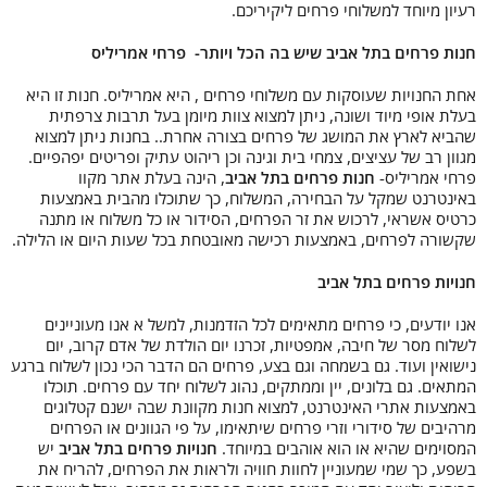
רעיון מיוחד למשלוחי פרחים ליקיריכם.
חנות פרחים בתל אביב שיש בה הכל ויותר- פרחי אמריליס
אחת החנויות שעוסקות עם משלוחי פרחים , היא אמריליס. חנות זו היא
בעלת אופי מיוד ושונה, ניתן למצוא צוות מיומן בעל תרבות צרפתית
שהביא לארץ את המושג של פרחים בצורה אחרת.. בחנות ניתן למצוא
מגוון רב של עציצים, צמחי בית וגינה וכן ריהוט עתיק ופריטים יפהפיים.
פרחי אמריליס-
חנות פרחים בתל אביב
, הינה בעלת אתר מקוו
באינטרנט שמקל על הבחירה, המשלוח, כך שתוכלו מהבית באמצעות
כרטיס אשראי, לרכוש את זר הפרחים, הסידור או כל משלוח או מתנה
שקשורה לפרחים, באמצעות רכישה מאובטחת בכל שעות היום או הלילה.
חנויות פרחים בתל אביב
אנו יודעים, כי פרחים מתאימים לכל הזדמנות, למשל א אנו מעוניינים
לשלוח מסר של חיבה, אמפטיות, זכרנו יום הולדת של אדם קרוב, יום
נישואין ועוד. גם בשמחה וגם בצע, פרחים הם הדבר הכי נכון לשלוח ברגע
המתאים. גם בלונים, יין וממתקים, נהוג לשלוח יחד עם פרחים. תוכלו
באמצעות אתרי האינטרנט, למצוא חנות מקוונת שבה ישנם קטלוגים
מרהיבים של סידורי וזרי פרחים שיתאימו, על פי הגוונים או הפרחים
המסוימים שהיא או הוא אוהבים במיוחד.
חנויות פרחים בתל אביב
יש
בשפע, כך שמי שמעוניין לחוות חוויה ולראות את הפרחים, להריח את