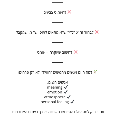
⸻
להעמיס צבעים
⸻
לבחור זר “טרנדי” שלא מתאים לאופי של מי שמקבל
⸻
לחשוב שיוקרה = עומס
⸻
למה היום אנשים מחפשים “חוויה” ולא רק פרחים?
אנשים רוצים:
meaning
emotion
atmosphere
personal feeling
וזה בדיוק למה עולם הפרחים השתנה כל כך בשנים האחרונות.