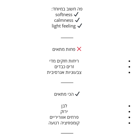
פה חשוב במיוחד:
softness
calmness
light feeling
⸻
פחות מתאים
ריחות חזקים מדי
זרים כבדים
צבעוניות אגרסיבית
⸻
הכי מתאים
לבן
ירוק
פרחים אווריריים
קומפוזיציה רגועה
⸻