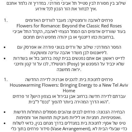
שילוב בין מסורת לבין סטייל תל אביבי מודרני. במדריך זה נלמד אתכם
איך לבחור את הזר הנכון לכל אירוע.
פרחים לאהבה ורומנטיקה: מעבר לוורדים האדומים
Flowers for Romance: Beyond the Classic Red Roses
בעוד שוורדים אדומים הם הסמל הנצחי לאהבה, הקהל התל אביבי
ברחובות כמו דיזנגוף או בן יהודה מחפש היום תחכום.
המסר המודרני: שילוב של ורדים בגווני פודרה או אפרסק עם
ליזיאנטוס לבן משדר אהבה עדינה ומושקעת.
לדייט ראשון: אם אתם נפגשים בבית קפה ברחוב בזל או בשדרות
רוטשילד, לכו על זר קטן וחינני (Posy) שלא יכביד על המפגש אך
יראה מחשבה.
פרחים לחנוכת בית: להכניס אנרגיה לדירה החדשה
Housewarming Flowers: Bringing Energy to a New Tel Aviv
Home
עברתם לדירה חדשה ברחוב אבן גבירול או בצפון הישן? זר פרחים
הוא הדרך המהירה ביותר להפוך "נכס" ל"בית".
הבחירה הנכונה: פרחים לבנים וצהובים מסמלים התחלות חדשות
ואופטימיות. חמניות או ליליות מעניקות תחושת אור וחמימות.
טיפ של אסף: לחנוכת בית במגדלים בדרך מנחם בגין, כדאי לשלוח
סידור פרחים בתוך כלי (Vase Arrangement), כדי שבעלי הבית לא