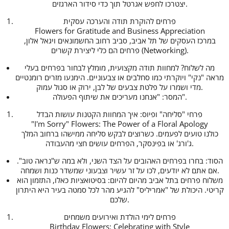
יצטרכו לחפש אגרטל תוך כדי סידור הארגזים.
פרחים להוקרת תודה והערכה עסקית
Flowers for Gratitude and Business Appreciation
במרכז העסקים של תל אביב, סביב רחוב החשמונאים ויגאל אלון,
פרחים הם כלי ליצירת קשרים (Networking).
מה לשלוח? למחוות תודה מקצועית, מומלץ לבחור בפרחים בעלי
מראה "נקי" ויוקרתי כמו סחלבים או צבעוניים. הימנעו מזרים רומנטיים
מדי ושמרו על פלטת צבעים של לבן, ירוק או סגול עמוק.
המסר: "אנחנו מעריכים את שיתוף הפעולה".
פרחי "סליחה" ופיוס: איך המחוות הקטנות עושות הבדל
"I'm Sorry" Flowers: The Power of a Floral Apology
כולנו טועים לפעמים. כשרוצים לבקש סליחה ממישהו ברחוב המלך
ג'ורג' או בפינסקר, הפרחים עושים חצי מהעבודה.
הסוד: בחרו בפרחים האהובים על הצד השני, ולא במה ש"נראה טוב".
אם אתם לא יודעים, לכו על זר עשיר וצבעוני שמשדר כנות ושמחה.
משלוח פרחים בתל אביב מהיום להיום: בסיטואציות כאלו, התזמון הוא
קריטי. היכולת של "אמריליס" להגיע מהר לכל סמטה בעיר היא היתרון
שלכם.
פרחים לימי הולדת ואירועים משמחים
Birthday Flowers: Celebrating with Style