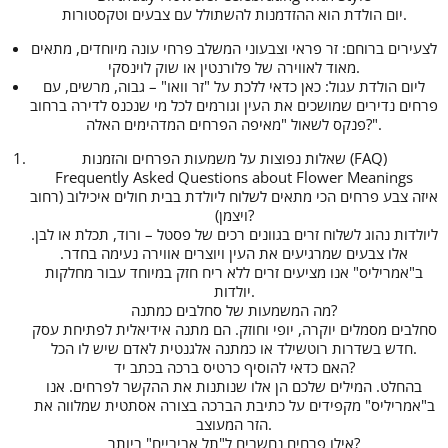
יום הולדת הוא ההזדמנות להשתולל עם צבעים וטקסטורות.
לצעירים ברוחם: זר פראי וצבעוני המשלב פרחי עונה מיוחדים, מתאים
מאוד לאווירה של פלורנטין או שוק לוינסקי.
ליום הולדת עגול: כאן כדאי ללכת על "זר וואו" – גבוה, מרשים, עם
פרחים נדירים שמושכים את העין וגורמים לכל מי שנכנס לדירה ברחוב
פנקס לשאול "מאיפה הפרחים המדהימים האלה?".
שאלות נפוצות על משמעות הפרחים והזמנות (FAQ)
Frequently Asked Questions about Flower Meanings
איזה צבע פרחים הכי מתאים לשלוח ליולדת בבית חולים איכילוב (רחוב
ויצמן)?
ליולדות נהוג לשלוח זרים בגוונים רכים של פסטל – ורוד, תכלת או לבן.
אלו צבעים שמרגיעים את העין ויוצרים אווירה נעימה בחדר.
ב"אמריליס" אנו מציעים זרים ללא ריח חזק במיוחד עבור מחלקות
יולדות.
מה המשמעות של סחלבים כמתנה?
סחלבים מסמלים יוקרה, יופי וחוזק. הם מתנה אידיאלית לפתיחת עסק
חדש בשדרות רוטשילד או כמתנה אלגנטית לאדם שיש לו הכל.
האם כדאי להוסיף כרטיס ברכה בכתב יד?
בהחלט. המילים שלכם הן אלו שנותנות את ההקשר לפרחים. אנו
ב"אמריליס" מקפידים על כתיבת הברכה בצורה אסתטית שמלווה את
הזר המעוצב.
אילו פרחים נחשבים ל"תל אביביים" ביותר?