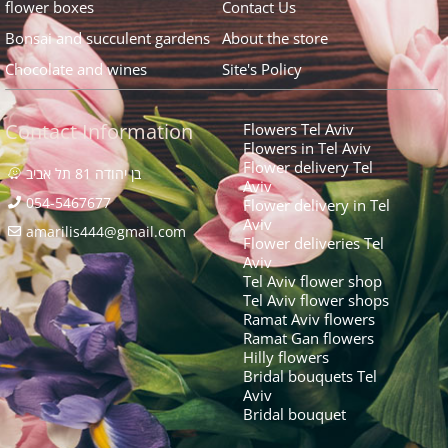
flower boxes
Contact Us
Bonsai and succulent gardens
About the store
Chocolate and wines
Site's Policy
Contact Information
Flowers Tel Aviv
Flowers in Tel Aviv
Flower delivery Tel
בן יהודה 81 תל אביב
Aviv
054-5467677
Flower delivery in Tel
Aviv
amarilis444@gmail.com​
Flower deliveries Tel
Aviv
Tel Aviv flower shop
Tel Aviv flower shops
Ramat Aviv flowers
Ramat Gan flowers
Hilly flowers
Bridal bouquets Tel
Aviv
Bridal bouquet