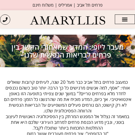
פרחים תל אביב | אמריליס | משלוח חינם
מעבר ליופי: המדע שמאחורי הקשר בין
פרחים לבריאות הנפשית שלנו
כמעצב פרחים בתל אביב כבר מעל 20 שנה, לעיתים קרובות שואלים
אותי: "אסף, למה אנשים מרגישים כל כך הרבה יותר טוב כשהם נכנסים
לחדר מלא בפרחים טריים?" במשך שנים צפיתי בתופעה הזו באופן
אינטואיטיבי. אך כיום, המדע מוכיח את מה שהרגשנו כל הזמן: פרחים הם
לא רק קישוט; הם גורמים פעילים המשפיעים על הבריאות הנפשית
והרווחה הפסיכולוגית שלנו.
במאמר זה נצלול אל המפגש המרתק בין הפסיכולוגיה האנושית לעיצוב
בוטני, ונבין מדוע הכנסת פרחים למרחב העירוני שלכם היא אחת
ההחלטות החכמות ביותר שתוכלו לקבל.
"זר הדופמין": איך פרחים מעוררים אושר במוח