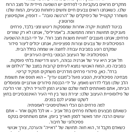
מחקרים מראים בעקביות כי לפרחים יש השפעה מיידית על מצב הרוח
שלנו. כשאנחנו רואים צבעים חיים וחשים ניחוחות טבעיים, המוח שלנו
משחרר קוקטייל של כימיקלים של "הרגשה טובה" – דופמין, אוקסיטוצין
וסרוטונין.
בניגוד למתנות יוקרה אחרות שמספקות ריגוש זמני בלבד, פרחים
מעניקים תחושת רווחה מתמשכת. ב"אמריליס", אנחנו לא רק שוזרים
פרחים; אנחנו מעצבים "חוויות משנות מצב רוח". על ידי הבנת ההשפעה
הפסיכולוגית של צבעים וצורות ספציפיות, אנחנו יכולים ליצור סידור
שמקדם רוגע בסביבת עבודה לחוצה או שמחה בחלל הבית.
הפסיכולוגיה של העיצוב הבוטני בחיים העירוניים
תל אביב היא עיר של אנרגיה גבוהה, רעש ודרישות בלתי פוסקות.
בסביבה כזו, המוח האנושי נמצא לעיתים קרובות במצב של "הילחם או
ברח". כאן, סידורי פרחים מודרניים משחקים תפקיד קריטי.
מבחינה פסיכולוגית, הטבע פועל כ"מגנט עדין" – הוא תופס את תשומת
הלב שלנו מבלי לדרוש מאמץ. על ידי הכנסת סידורים אורגניים ומפוסלים
הביתה, אתם מאותתים למוח שלכם שהגיע הזמן להוריד הילוך. זוהי הליבה
של פילוסופיית העיצוב שלנו: יצירת גשר בין חיי העיר האינטנסיביים בחוץ
לשקט שמגיע לכם בפנים.
למה פרחים הם הכלי האולטימטיבי לאמפתיה
כשאתם מבצעים משלוח פרחים בתל אביב – או לכל מקום אחר – אתם
עושים הרבה יותר מאשר לסמן תאריך ביומן. אתם משתתפים בטקס
פסיכולוגי של חיבור.
כשאדם מקבל זר, הוא חווה תחושה של "ראייה" והערכה, צורך אנושי