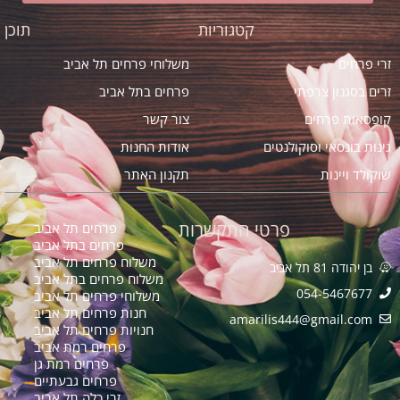
קטגוריות
תוכן
זרי פרחים
משלוחי פרחים תל אביב
זרים בסגנון צרפתי
פרחים בתל אביב
קופסאות פרחים
צור קשר
גינות בונסאי וסוקולנטים
אודות החנות
שוקולד ויינות
תקנון האתר
פרטי התקשרות
פרחים תל אביב
פרחים בתל אביב
משלוח פרחים תל אביב
בן יהודה 81 תל אביב
משלוח פרחים בתל אביב
054-5467677
משלוחי פרחים תל אביב
חנות פרחים תל אביב
amarilis444@gmail.com​
חנויות פרחים תל אביב
פרחים רמת אביב
פרחים רמת גן
פרחים גבעתיים
זרי כלה תל אביב