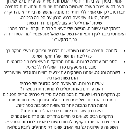
עמוק. בעידן של בידוד דיגיטלי, הנוכחות הפיזית של פרחים על שולחן
העבודה או פינת האוכל משמשת כתזכורת יומיומית ותחושתית לתמיכה
חברתית. לכן אני אומר ללקוחותיי: המתנה המשפיעה ביותר אינה היקרה
ביותר; היא זו שמגיעה ברגע הנכון עם הכוונה הנכונה.
שיטת "אמריליס": עיצוב למען תהודה רגשית
במהלך שני עשורים, הגישה שלי לעיצוב פרחים יוקרתי עברה מהפן
האסתטי בלבד לפן התפקודי-רגשי. אני שואל את עצמי: "מה הסידור הזה
צריך לתקשר?"
לנחמה ותמיכה: אנחנו משתמשים בלבנים ובירוקים בעלי מרקם רך
כדי ליצור תחושה של החזקה ושקט.
לסביבות עבודה לחוצות: אנחנו מתמקדים בעיצובים מונוכרומטיים
ומובנים המספקים סדר ויזואלי לחלל כאוטי.
לשמחה וחגיגה: אנחנו משחקים עם צבעים רוויים ומנוגדים שמעוררים
התרגשות ואנרגיה.
שאלות נפוצות: ההשפעה הפסיכולוגית של פרחים
האם פרחים באמת יכולים להפחית מתח במשרד?
כן. מחקרים הראו שעובדים בסביבות עם סידורי פרחים טריים מפגינים
רמות גבוהות יותר של יצירתיות, יכולות פתרון בעיות טובות יותר
ורמות מתח נמוכות יותר בהשוואה לסביבות סטריליות.
האם נכון שפרחים עוזרים לנו להחלים מהר יותר?
מחקרים רבים מציעים כי חולים בחדרים עם פרחים או צמחים
מחלימים מהר יותר וזקוקים לפחות משככי כאבים. לנוכחות הטבע יש
השפעה פיזיולוגית על גוף האדם שאנו רק מתחילים להבין במלואה.