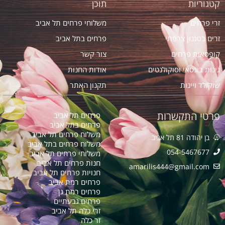
קטגוריות
תוכן
זרי פרחים
משלוחי פרחים תל אביב
זרים בסגנון צרפתי
פרחים בתל אביב
קופסאות פרחים
צור קשר
גינות בונסאי וסוקולנטים
אודות החנות
שוקולד ויינות
תקנון האתר
פרטי התקשרות
פרחים תל אביב
פרחים בתל אביב
משלוח פרחים תל אביב
בן יהודה 81 תל אביב
משלוח פרחים בתל אביב
054-5467677
משלוחי פרחים תל אביב
חנות פרחים תל אביב
amarilis444@gmail.com​
חנויות פרחים תל אביב
פרחים רמת אביב
פרחים רמת גן
פרחים גבעתיים
זרי כלה תל אביב
זר כלה