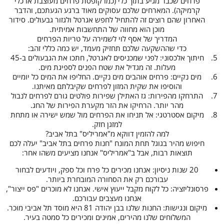
פרחים שכבר מגיע בתוך כלי (כמו קופסת פרחים מעוצבת או כלי
קרמיקה). המארחים שלכם עסוקים מאוד ברגע הגעתכם, והדבר
האחרון שהם רוצים זה להתחיל לחפש אגרטל ולגזור גבעולים. סידור
מוכן הוא מחווה של התחשבות אמיתית.
המדריך של אסף לוי לשמירה על טריות הפרחים
כדי שההשקעה שלכם תחזיק מעמד, יש כמה כללי זהב:
חיתוך אלכסוני: לפני שמכניסים לאגרטל, חתכו את הגבעולים ב-45
מעלות. זה מגדיל את שטח הפנים לספיגת מים.
מים נקיים: פרחים אוהבים מים נקיים. החליפו את המים כל יומיים
והוסיפו את שקית המזון לפרחים שקיבלתם מאיתנו.
התרחקו מהפירות: גז האתילן שפירות פולטים גורם לפרחים לנבול
מהר יותר. הרחיקו את הזר מקערת הפירות של החג.
מיקום אסטרטגי: אל תניחו את הפרחים מול שמש ישירה או מתחת
למזגן חזק.
למה להזמין דווקא מ"אמריליס" בתל אביב?
חיפוש מהיר בגוגל תחת המונח "חנות פרחים בתל אביב" יעלה לכם
תוצאות רבות, אבל ב"אמריליס" אנחנו מציעים משהו אחר:
20 שנות ניסיון: אנחנו מכירים כל פרח וכל ספק, ויודעים לבחור
עבורכם רק את הסחורה המובחרת ביותר.
פרסונליזציה: כל לקוח מקבל ייעוץ אישי. אנחנו לא מוכרים "פס ייצור",
אנחנו מעצבים עבורכם.
מיקום ונגישות: החנות שלנו בבן יהודה 81 היא מוסד תל אביבי מוכר.
המשלוחים שלנו מהירים, אמינים ומכירים כל סמטה בעיר.