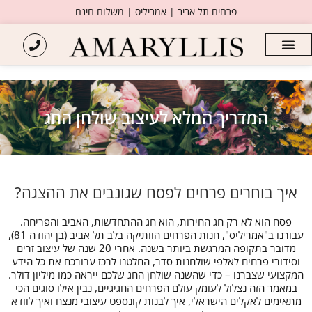
פרחים תל אביב | אמריליס | משלוח חינם
המדריך המלא לעיצוב שולחן החג
איך בוחרים פרחים לפסח שגונבים את ההצגה?
פסח הוא לא רק חג החירות, הוא חג ההתחדשות, האביב והפריחה.
עבורנו ב"אמריליס", חנות הפרחים הוותיקה בלב תל אביב (בן יהודה 81),
מדובר בתקופה המרגשת ביותר בשנה. אחרי 20 שנה של עיצוב זרים
וסידורי פרחים לאלפי שולחנות סדר, החלטנו לרכז עבורכם את כל הידע
המקצועי שצברנו – כדי שהשנה שולחן החג שלכם ייראה כמו מיליון דולר.
במאמר הזה נצלול לעומק עולם הפרחים החגיגיים, נבין אילו סוגים הכי
מתאימים לאקלים הישראלי, איך לבנות קונספט עיצובי מנצח ואיך לוודא