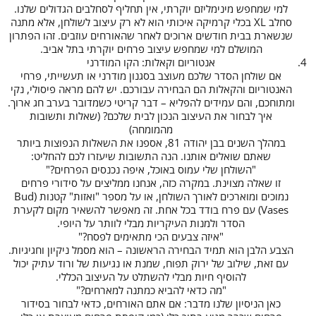
למי שמחפש מינימליזם יוקרתי, אין תחליף לסחלבים הגדולים שלנו.
סחלב XL בכלי קרמיקה איכותי הוא לא רק עיצוב לשולחן, אלא מתנה
שנשארת בבית חודשים ארוכים לאחר שהאורחים עוזבים. זהו הפתרון
המושלם למי שמחפש עיצוב פרחים יוקרתי בתל אביב.
אנטוריום וקאלות: הקו המודרני
אם שולחן הסדר שלכם מעוצב בסגנון מודרני או תעשייתי, פרחי
האנטוריום והקאלות הם הבחירה עבורכם. יש להם מראה פיסולי, נקי
ומתוחכם, והם עמידים להפליא – דבר קריטי כשמדובר בערב חג ארוך.
איך לבחור את העיצוב הנכון לבית שלכם? (שאלות ותשובות
מהמומחה)
במהלך השנים בבן יהודה 81, אספנו את השאלות הנפוצות ביותר
שאתם שואלים אותנו. הנה התשובות שיעזרו לכם להחליט:
"השולחן שלי עמוס באוכל, איפה נכנסים הפרחים?"
זו שאלה מצוינת. במקרה כזה, אנחנו ממליצים על סידורי פרחים
נמוכים ומוארכים לאורך השולחן, או על מספר "ואזות" קטנות (Bud
Vases) עם פרח בודד בכל אחת. זה מאפשר להשאיר מקום לקערת
הסדר ולמנות העיקריות מבלי לוותר על היופי.
"איזה צבעים הכי מתאימים לפסח?"
הצבע הלבן הוא תמיד הבחירה הראשונה – הוא מסמל ניקיון וחגיגיות.
עם זאת, שילוב של ירוק תפוח, שמנת או נגיעות של ורוד עתיק יכול
להוסיף חיות מבלי להשתלט על העיצוב הכללי.
"מה כדאי להביא כמתנה למארחים?"
כאן הניסיון שלנו מדבר: אם אתם האורחים, כדאי לבחור בסידור