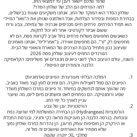
שהזר שלכם יישאר רענן עד למוצאי החג.
למה הפרחים הם הלב של שולחן הסדר?
שולחן הסדר הוא המוקד של החג. אנחנו משקיעים שעות בבישולים,
בבחירת המפות ובסידור הצלחות, אבל האלמנט שנותן את ה"וואו" המיידי
הוא תמיד הפרחים. פרחים חיים מכניסים אנרגיה של צמיחה, צבע וריח
ששום אביזר דקורטיבי אחר לא יכול לחקות.
כשאנשים מחפשים משלוח פרחים בתל אביב לקראת פסח, הם לא
מחפשים רק "זר", הם מחפשים אווירה. ב"אמריליס", אנחנו מאמינים
שעיצוב נכון מתחיל בהבנת הצרכים של המארח והאופי של הבית.
הטרנדים החמים לעיצוב שולחן פסח 2026
השנה, עולם העיצוב הולך לשני כיוונים מנוגדים אך משלימים: הקלאסיקה
הלבנה והמודרניזם הפיסולי.
המלכה הבלתי מעורערת: הפיונים (אדמוניות)
הפיונים הם סמל לאצילות ויוקרה. הם זמינים לזמן קצר מאוד באביב,
מה שהופך אותם לנחשקים במיוחד. זר פיונים במרכז השולחן משדר
שפע ורומנטיקה. הם נפתחים לאט ומשתנים מיום ליום, מה שיוצר
עניין לאורך כל ימי החג.
הורטנציות: ענן של צבע
הורטנציות (Hydrangeas) הן הבחירה המושלמת למי שרוצה נפח
ונוכחות. בגרסה הלבנה הן מעניקות מראה נקי וחגיגי, ובגרסת התכלת
או הירקרק הן מוסיפות עומק מרענן. הן נהדרות כמרכז שולחן נמוך
שלא מסתיר את האורחים שיושבים זה מול זה.
סחלבי XL: יוקרה שקטה