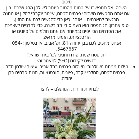
סיכום
השנה, אל תתפשרו על פחות מהטוב ביותר לשולחן החג שלכם. בין
אם אתם מחפשים משלוחי פרחים לפסח, עיצוב יוקרתי לסלון או מתנה
מרגשת למארחים – אנחנו כאן כדי להגשים לכם את החזון.
טיפ אחרון: חג הפסח הוא העמוס ביותר בשנה. כדי להבטיח לעצמכם
את הפרחים הכי יפים (במיוחד אם אתם חולמים על פיונים או
הורטנציות), הזמינו מראש.
אנחנו מחכים לכם בבן יהודה 81, תל אביב, או בטלפון: 054-
5467667.
חג פסח שמח, פורח וחגיגי לכל בית ישראל!
דגשים לקידום (SEO) למאמר זה:
מילות מפתח משולבות: משלוח פרחים בתל אביב, עיצוב שולחן סדר,
פרחים לפסח, סחלבי יוקרה, פיונים, הורטנציות, חנות פרחים בבן
יהודה.
לבחירת זר החג המושלם – לחצו